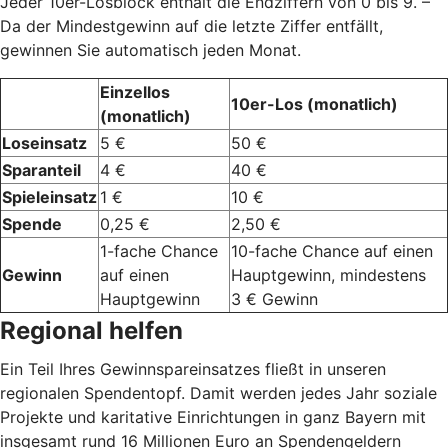
Jeder 10er-Losblock enthält die Endziffern von 0 bis 9. –
Da der Mindestgewinn auf die letzte Ziffer entfällt,
gewinnen Sie automatisch jeden Monat.
Einzellos
10er-Los (monatlich)
(monatlich)
Loseinsatz
5 €
50 €
Sparanteil
4 €
40 €
Spieleinsatz
1 €
10 €
Spende
0,25 €
2,50 €
1-fache Chance
10-fache Chance auf einen
Gewinn
auf einen
Hauptgewinn, mindestens
Hauptgewinn
3 € Gewinn
Regional helfen
Ein Teil Ihres Gewinnspareinsatzes fließt in unseren
regionalen Spendentopf. Damit werden jedes Jahr soziale
Projekte und karitative Einrichtungen in ganz Bayern mit
insgesamt rund 16 Millionen Euro an Spendengeldern