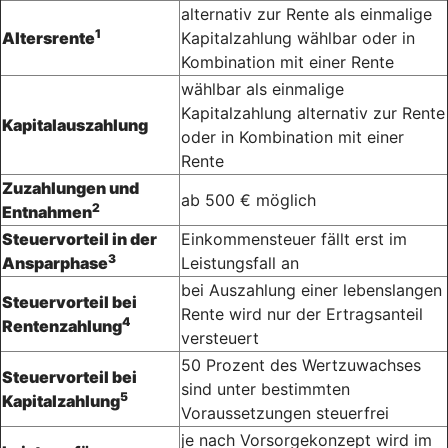
alternativ zur Rente als einmalige
1
Altersrente
Kapitalzahlung wählbar oder in
Kombination mit einer Rente
wählbar als einmalige
Kapitalzahlung alternativ zur Rente
Kapitalauszahlung
oder in Kombination mit einer
Rente
Zuzahlungen und
ab 500 € möglich
2
Entnahmen
Steuervorteil in der
Einkommensteuer fällt erst im
3
Ansparphase
Leistungsfall an
bei Auszahlung einer lebenslangen
Steuervorteil bei
Rente wird nur der Ertragsanteil
4
Rentenzahlung
versteuert
50 Prozent des Wertzuwachses
Steuervorteil bei
sind unter bestimmten
5
Kapitalzahlung
Voraussetzungen steuerfrei
je nach Vorsorgekonzept wird im