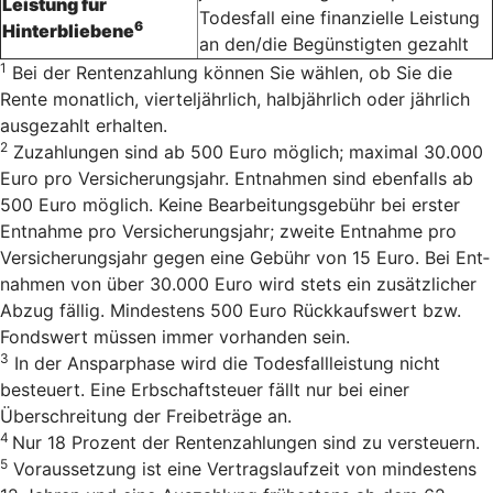
Leistung für
Todesfall eine finanzielle Leistung
6
Hinterbliebene
an den/die Begünstigten gezahlt
1
Bei der Rentenzahlung können Sie wählen, ob Sie die
Rente monatlich, vierteljährlich, halbjährlich oder jährlich
ausgezahlt erhalten.
2
Zu­zah­lun­gen sind ab 500 Euro mög­lich; ma­xi­mal 30.000
Euro pro Ver­si­cherungs­jahr. Ent­nah­men sind eben­falls ab
500 Euro mög­lich. Keine Bearbeitungsgebühr bei erster
Entnahme pro Versicherungsjahr; zweite Entnahme pro
Versicherungsjahr gegen eine Gebühr von 15 Euro. Bei Ent­
nah­men von über 30.000 Euro wird stets ein zu­sätz­li­cher
Ab­zug fäl­lig. Min­des­tens 500 Euro Rück­kaufs­wert bzw.
Fonds­wert müs­sen immer vor­han­den sein.
3
In der Ansparphase wird die Todesfallleistung nicht
besteuert. Eine Erbschaftsteuer fällt nur bei einer
Überschreitung der Freibeträge an.
4
Nur 18 Pro­zent der Ren­ten­zah­lun­gen sind zu versteu­ern.
5
Voraussetzung ist eine Vertrags­laufzeit von mindestens